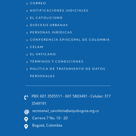
ENLACES
CORREO
NOTIFICACIONES JUDICIALES
EL CATOLICISMO
DIÓCESIS URBANAS
PERSONAS JURÍDICAS
CONFERENCIA EPISCOPAL DE COLOMBIA
CELAM
EL VATICANO
TÉRMINOS Y CONDICIONES
POLÍTICA DE TRATAMIENTO DE DATOS
PERSONALES
PBX: 601 3505511 - 601 5803491 - Celular: 317
3549191
secretaria2_cancilleria@arquibogota.org.co
Carrera 7 No. 10 - 20
Bogotá, Colombia