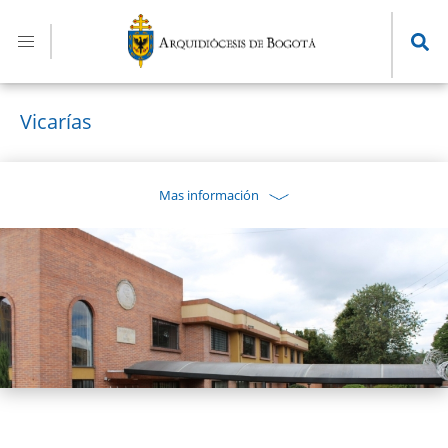
Pasar
al
contenido
principal
Vicarías
Mas información